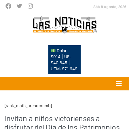
Sáb 8 Agosto, 2026
💵 Dólar:
$914 | UF:
$40.845 |
UTM: $71.649
[rank_math_breadcrumb]
Invitan a niños victorienses a
disfrutar del Día de los Patrimonios