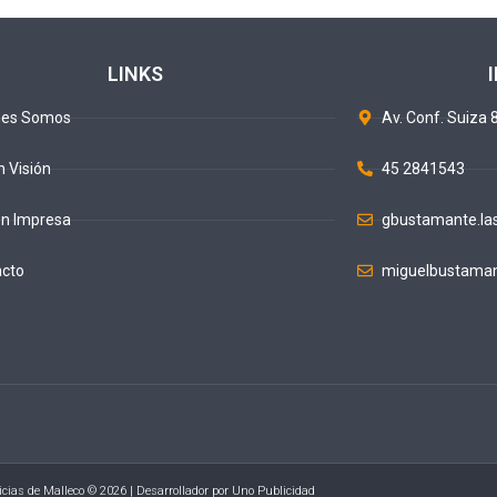
LINKS
nes Somos
Av. Conf. Suiza 8
n Visión
45 2841543
ón Impresa
gbustamante.la
acto
miguelbustaman
icias de Malleco © 2026 | Desarrollador por
Uno Publicidad