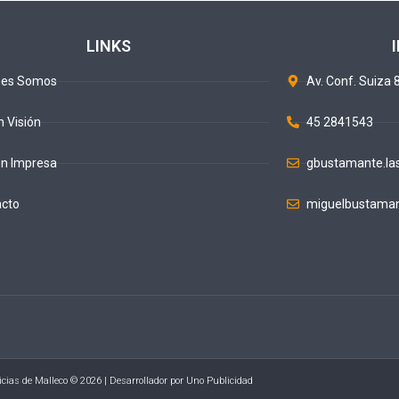
LINKS
nes Somos
Av. Conf. Suiza 8
n Visión
45 2841543
ón Impresa
gbustamante.la
acto
miguelbustaman
icias de Malleco © 2026 | Desarrollador por
Uno Publicidad