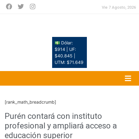
Vie 7 Agosto, 2026
💵 Dólar:
$914 | UF:
$40.845 |
UTM: $71.649
[rank_math_breadcrumb]
Purén contará con instituto
profesional y ampliará acceso a
educación superior