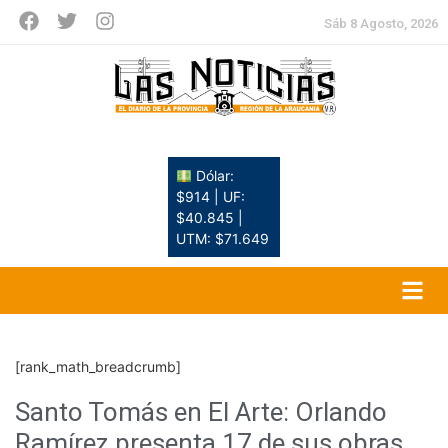
Sáb 8 Agosto, 2026
Dólar:
$914 | UF:
$40.845 |
UTM: $71.649
[rank_math_breadcrumb]
Santo Tomás en El Arte: Orlando
Ramírez presenta 17 de sus obras