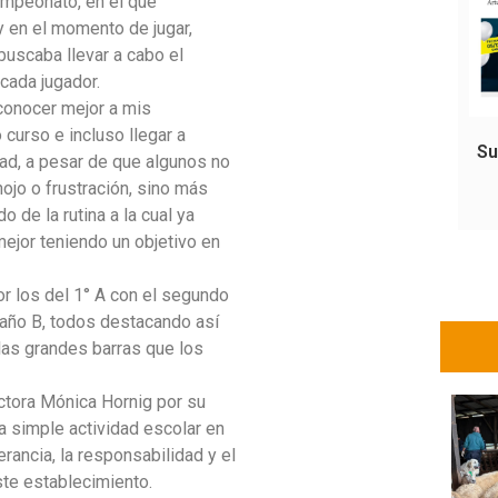
Campeonato, en el que
 y en el momento de jugar,
uscaba llevar a cabo el
cada jugador.
onocer mejor a mis
curso e incluso llegar a
Su
dad, a pesar de que algunos no
ojo o frustración, sino más
o de la rutina a la cual ya
ejor teniendo un objetivo en
r los del 1° A con el segundo
1° año B, todos destacando así
r las grandes barras que los
ectora Mónica Hornig por su
a simple actividad escolar en
rancia, la responsabilidad y el
ste establecimiento.