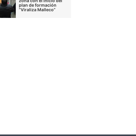
zona con el inicio del
plan de formación
“Viraliza Malleco”