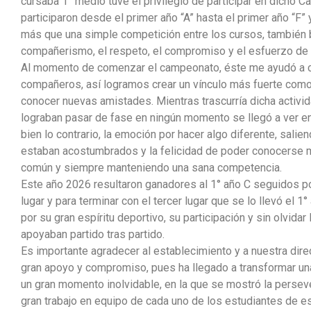
cursaba 1° medio tuve el privilegio de participar en dicho 
participaron desde el primer año “A” hasta el primer año “F”
más que una simple competición entre los cursos, también b
compañerismo, el respeto, el compromiso y el esfuerzo de 
Al momento de comenzar el campeonato, éste me ayudó a c
compañeros, así logramos crear un vínculo más fuerte como 
conocer nuevas amistades. Mientras trascurría dicha activi
lograban pasar de fase en ningún momento se llegó a ver en
bien lo contrario, la emoción por hacer algo diferente, saliend
estaban acostumbrados y la felicidad de poder conocerse m
común y siempre manteniendo una sana competencia.
Este año 2026 resultaron ganadores al 1° año C seguidos po
lugar y para terminar con el tercer lugar que se lo llevó el 
por su gran espíritu deportivo, su participación y sin olvida
apoyaban partido tras partido.
Es importante agradecer al establecimiento y a nuestra dir
gran apoyo y compromiso, pues ha llegado a transformar un
un gran momento inolvidable, en la que se mostró la perseve
gran trabajo en equipo de cada uno de los estudiantes de e