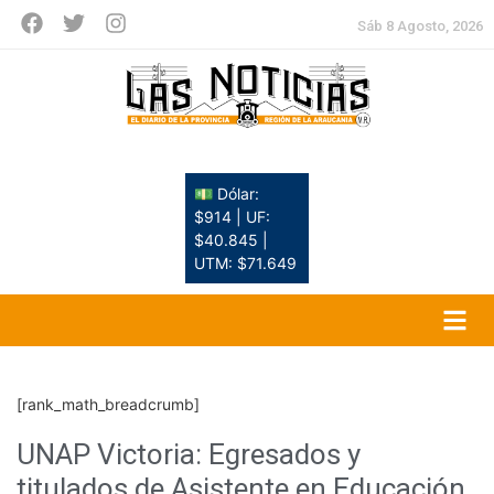
Sáb 8 Agosto, 2026
💵 Dólar:
$914 | UF:
$40.845 |
UTM: $71.649
[rank_math_breadcrumb]
UNAP Victoria: Egresados y
titulados de Asistente en Educación