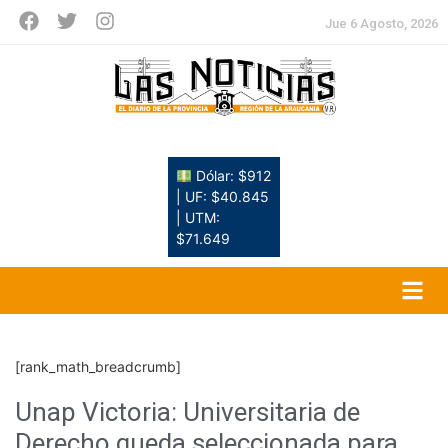
Jue 6 Agosto, 2026
Dólar: $912
| UF: $40.845
| UTM:
$71.649
[rank_math_breadcrumb]
Unap Victoria: Universitaria de
Derecho queda seleccionada para