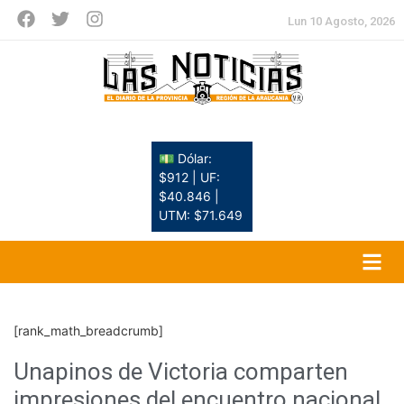
Lun 10 Agosto, 2026
💵 Dólar:
$912 | UF:
$40.846 |
UTM: $71.649
[rank_math_breadcrumb]
Unapinos de Victoria comparten
impresiones del encuentro nacional