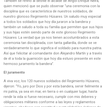
También se refirió al desfile el alcalde de Angol Enrique Neira,
quien mencionó que se pudo observar “una ceremonia con la
disciplina que es característica de nuestros soldados, de
nuestro glorioso Regimiento Húsares. Un saludo muy especial
a todos los soldados que hoy día juraron a la bandera y
también un saludo a toda su familia que permiten que sus hijos
y sus hijas estén siendo parte de este glorioso Regimiento
Húsares. La verdad que ya nos tienen acostumbrados a esta
ceremonia tan disciplinada, con tanta gallardía, donde se ve
verdaderamente lo que significa el soldado para nuestra patria.
Así que felicitar al comandante don Alejandro Martín y a través
de él a toda la guarnición que hoy día estuvo presente en este
hermoso juramento la bandera”.
El juramento
A viva voz, los 120 nuevos soldados del Regimiento Húsares,
dijeron: “Yo, juro por Dios y por esta bandera, servir fielmente a
mi patria, ya sea en mar, en tierra o en cualquier lugar, hasta
rendir la vida si fuese necesario, cumplir con mis deberes y
obligaciones militares conforme a las leyes y reglamentos