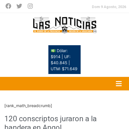
Dom 9 Agosto, 2026
💵 Dólar:
$914 | UF:
$40.845 |
UTM: $71.649
[rank_math_breadcrumb]
120 conscriptos juraron a la
bandera en Angol