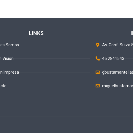
LINKS
nes Somos
Av. Conf. Suiza 8
n Visión
45 2841543
ón Impresa
gbustamante.la
acto
miguelbustaman