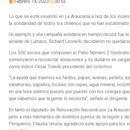
Febrero 14, 2023
00:55
Lo que se está viviendo en La Araucanía a raíz de los incend
la solidaridad de todos los chilenos que no han escatimado
Un ejemplo y una campaña solidaria en tiempo récord fue la d
alcalde de Lumaco, Richard Leonelli, decidieron no quedarse
Los 500 socios que componen el Patio Número 2 Sindicato 
comenzaron a recolectar donaciones y no dudaron en cargar 
como indicó César Toledo presidente del colectivo.
“La ayuda que traemos es fardos, papas, avenas, pellets, azúc
zanahorias, zapallos, bolsas con ropas, agua mineral, noso
en una hora salimos puesto por puesto con los colegas que
que sabemos que la gente lo necesita”, señaló el dirigente.
En tanto el diputado de Renovación Nacional por La Araucan
junto a más habitantes de distintos puntos de la región y de
Perquenco, Claudia Urrutia, agradeció este apoyo para los 