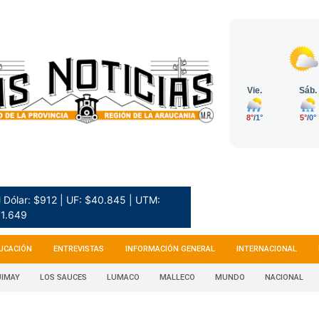
 Dólar: $912 | UF: $40.845 | UTM:
1.649
UCACIÓN
ENTREVISTAS
INFORMACIÓN GENERAL
INTERNACIONAL
IMAY
LOS SAUCES
LUMACO
MALLECO
MUNDO
NACIONAL