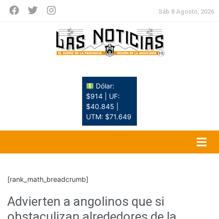
Sáb 8 Agosto, 2026
Dólar:
$914 | UF:
$40.845 |
UTM: $71.649
[rank_math_breadcrumb]
Advierten a angolinos que si
obstaculizan alrededores de la