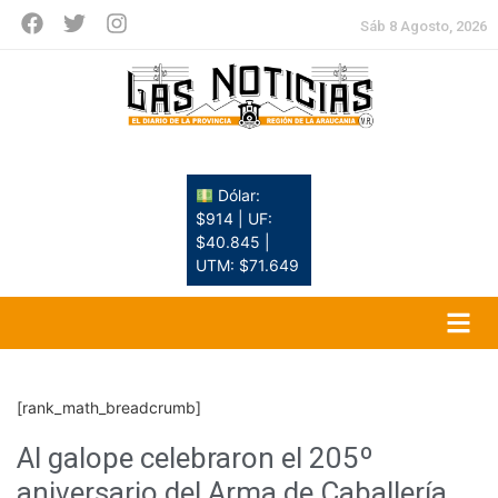
Sáb 8 Agosto, 2026
Dólar:
$914 | UF:
$40.845 |
UTM: $71.649
[rank_math_breadcrumb]
Al galope celebraron el 205º
aniversario del Arma de Caballería