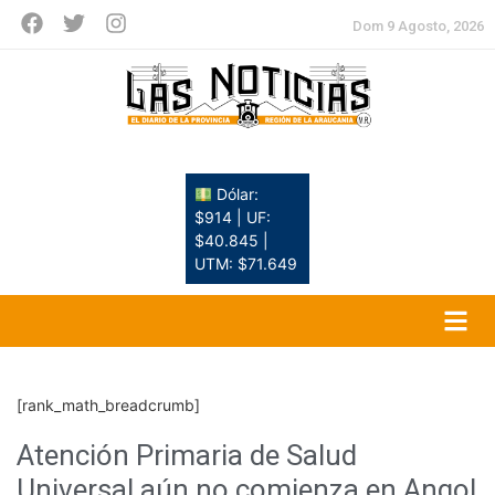
Dom 9 Agosto, 2026
Dólar:
$914 | UF:
$40.845 |
UTM: $71.649
[rank_math_breadcrumb]
Atención Primaria de Salud
Universal aún no comienza en Angol