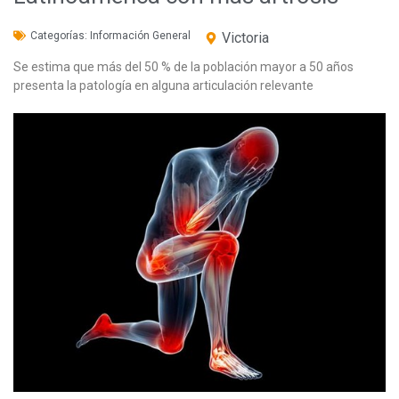
Categorías:
Información General
Victoria
Se estima que más del 50 % de la población mayor a 50 años
presenta la patología en alguna articulación relevante