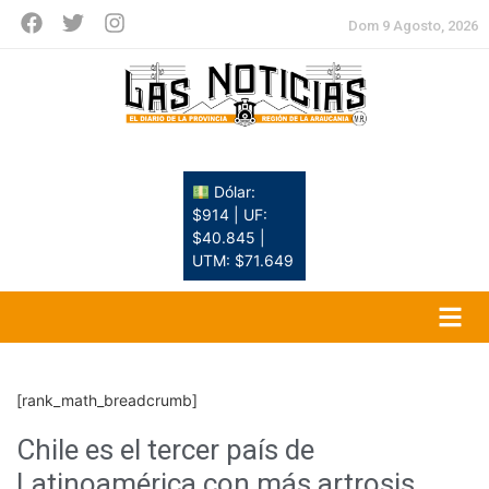
Dom 9 Agosto, 2026
Dólar:
$914 | UF:
$40.845 |
UTM: $71.649
[rank_math_breadcrumb]
Chile es el tercer país de
Latinoamérica con más artrosis