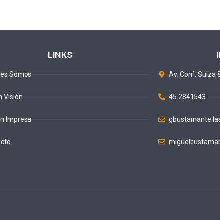
LINKS
nes Somos
Av. Conf. Suiza 8
n Visión
45 2841543
ón Impresa
gbustamante.la
acto
miguelbustaman