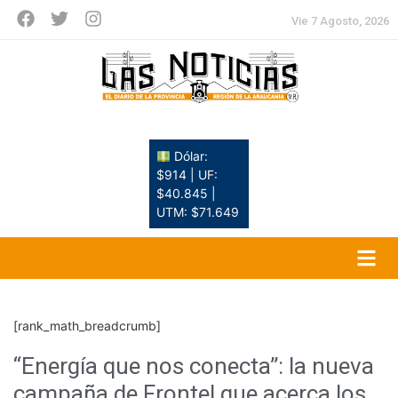
Vie 7 Agosto, 2026
Dólar:
$914 | UF:
$40.845 |
UTM: $71.649
[rank_math_breadcrumb]
“Energía que nos conecta”: la nueva
campaña de Frontel que acerca los