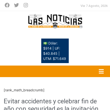
Vie 7 Agosto, 2026
💵 Dólar:
$914 | UF:
$40.845 |
UTM: $71.649
[rank_math_breadcrumb]
Evitar accidentes y celebrar fin de
año con seguridad es la invitación