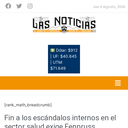
Jue 6 Agosto, 2026
Dólar: $912
| UF: $40.845
| UTM:
$71.649
[rank_math_breadcrumb]
Fin a los escándalos internos en el
sector salud exige Fenpruss