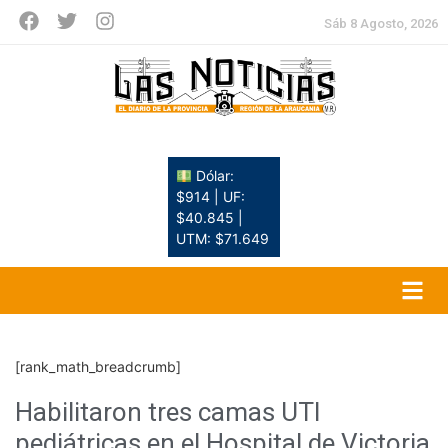
Sáb 8 Agosto, 2026
Dólar:
$914 | UF:
$40.845 |
UTM: $71.649
[rank_math_breadcrumb]
Habilitaron tres camas UTI
pediátricas en el Hospital de Victoria