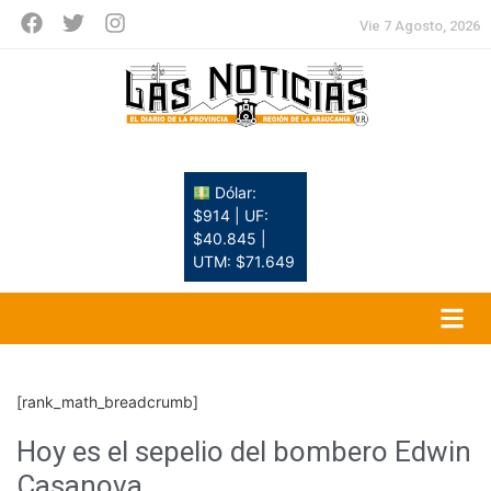
Vie 7 Agosto, 2026
Dólar:
$914 | UF:
$40.845 |
UTM: $71.649
[rank_math_breadcrumb]
Hoy es el sepelio del bombero Edwin
Casanova