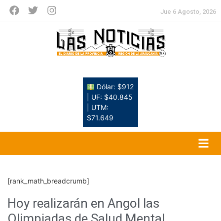
Jue 6 Agosto, 2026
Dólar: $912
| UF: $40.845
| UTM:
$71.649
[rank_math_breadcrumb]
Hoy realizarán en Angol las
Olimpiadas de Salud Mental