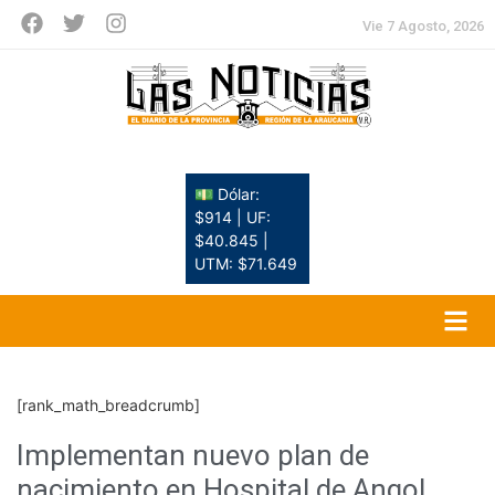
Vie 7 Agosto, 2026
💵 Dólar:
$914 | UF:
$40.845 |
UTM: $71.649
[rank_math_breadcrumb]
Implementan nuevo plan de
nacimiento en Hospital de Angol