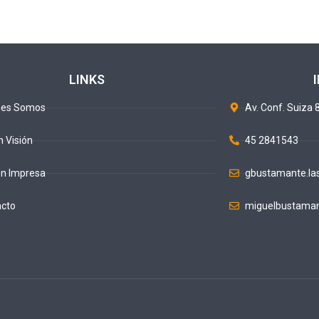
LINKS
nes Somos
Av. Conf. Suiza 8
n Visión
45 2841543
ón Impresa
gbustamante.la
acto
miguelbustaman