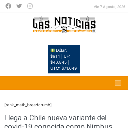
Vie 7 Agosto, 2026
Dólar:
$914 | UF:
$40.845 |
UTM: $71.649
[rank_math_breadcrumb]
Llega a Chile nueva variante del
covid-19 conocida como Nimbus