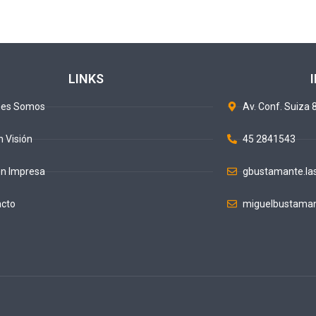
LINKS
nes Somos
Av. Conf. Suiza 8
n Visión
45 2841543
ón Impresa
gbustamante.la
acto
miguelbustaman