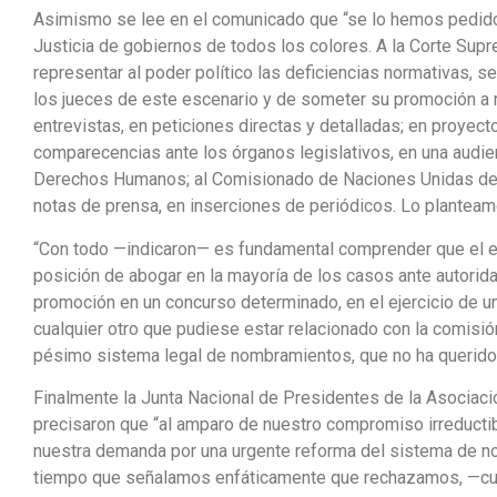
Asimismo se lee en el comunicado que “se lo hemos pedido 
Justicia de gobiernos de todos los colores. A la Corte Supr
representar al poder político las deficiencias normativas, s
los jueces de este escenario y de someter su promoción a r
entrevistas, en peticiones directas y detalladas; en proyec
comparecencias ante los órganos legislativos, en una audie
Derechos Humanos; al Comisionado de Naciones Unidas de i
notas de prensa, en inserciones de periódicos. Lo plantea
“Con todo —indicaron— es fundamental comprender que el es
posición de abogar en la mayoría de los casos ante autorid
promoción en un concurso determinado, en el ejercicio de un
cualquier otro que pudiese estar relacionado con la comisi
pésimo sistema legal de nombramientos, que no ha querido 
Finalmente la Junta Nacional de Presidentes de la Asociac
precisaron que “al amparo de nuestro compromiso irreductibl
nuestra demanda por una urgente reforma del sistema de no
tiempo que señalamos enfáticamente que rechazamos, —cual