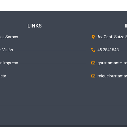
LINKS
nes Somos
Av. Conf. Suiza 8
n Visión
45 2841543
ón Impresa
gbustamante.la
acto
miguelbustaman