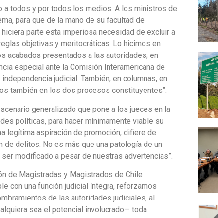
a todos y por todos los medios. A los ministros de
ema, para que de la mano de su facultad de
e hiciera parte esta imperiosa necesidad de excluir a
eglas objetivas y meritocráticas. Lo hicimos en
tos acabados presentados a las autoridades; en
ncia especial ante la Comisión Interamericana de
ndependencia judicial. También, en columnas, en
mos también en los dos procesos constituyentes”.
cenario generalizado que pone a los jueces en la
ades políticas, para hacer mínimamente viable su
a legítima aspiración de promoción, difiere de
ón de delitos. No es más que una patología de un
ser modificado a pesar de nuestras advertencias”.
ión de Magistradas y Magistrados de Chile
e con una función judicial íntegra, reforzamos
mbramientos de las autoridades judiciales, al
quiera sea el potencial involucrado— toda