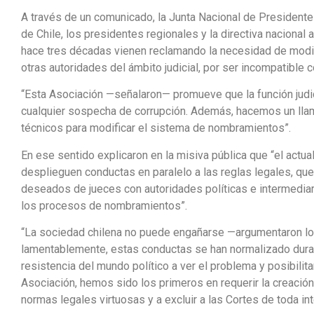
A través de un comunicado, la Junta Nacional de President
de Chile, los presidentes regionales y la directiva nacion
hace tres décadas vienen reclamando la necesidad de modi
otras autoridades del ámbito judicial, por ser incompatibl
“Esta Asociación —señalaron— promueve que la función judici
cualquier sospecha de corrupción. Además, hacemos un llam
técnicos para modificar el sistema de nombramientos”.
En ese sentido explicaron en la misiva pública que “el actua
desplieguen conductas en paralelo a las reglas legales, qu
deseados de jueces con autoridades políticas e intermedia
los procesos de nombramientos”.
“La sociedad chilena no puede engañarse —argumentaron l
lamentablemente, estas conductas se han normalizado durant
resistencia del mundo político a ver el problema y posibili
Asociación, hemos sido los primeros en requerir la creació
normas legales virtuosas y a excluir a las Cortes de toda i