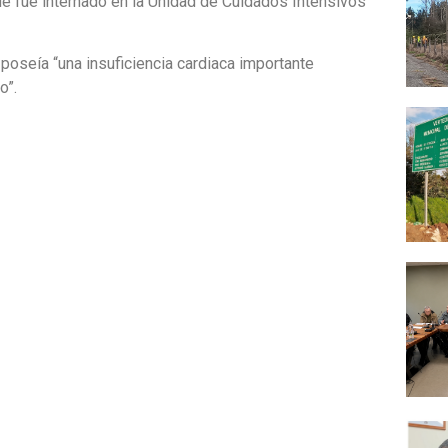
de fue internado en la Unidad de Cuidados Intensivos
poseía “una insuficiencia cardiaca importante
o”.