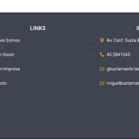
LINKS
nes Somos
Av. Conf. Suiza 8
n Visión
45 2841543
ón Impresa
gbustamante.la
acto
miguelbustaman