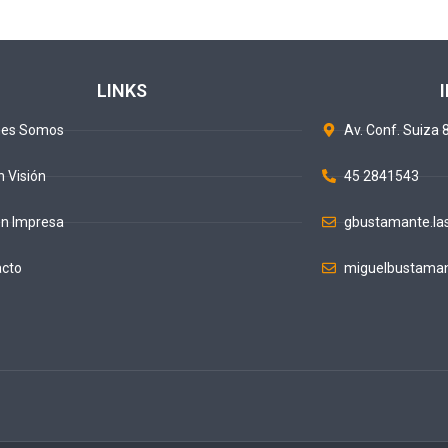
LINKS
nes Somos
Av. Conf. Suiza 8
n Visión
45 2841543
ón Impresa
gbustamante.la
acto
miguelbustaman