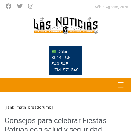
Sáb 8 Agosto, 2026
💵 Dólar:
$914 | UF:
$40.845 |
UTM: $71.649
[rank_math_breadcrumb]
Consejos para celebrar Fiestas
Patrias con salud y seguridad