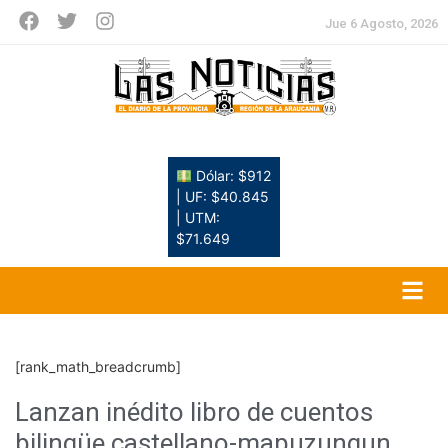
Jue 6 Agosto, 2026
Dólar: $912
| UF: $40.845
| UTM:
$71.649
[rank_math_breadcrumb]
Lanzan inédito libro de cuentos
bilingüe castellano-mapuzungun