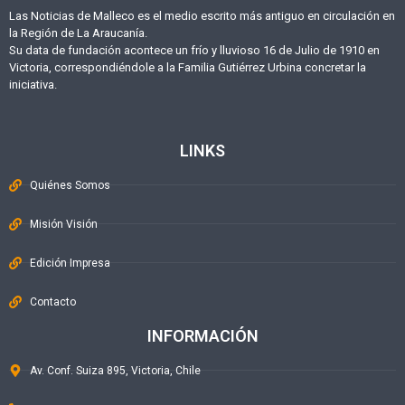
Las Noticias de Malleco es el medio escrito más antiguo en circulación en
la Región de La Araucanía.
Su data de fundación acontece un frío y lluvioso 16 de Julio de 1910 en
Victoria, correspondiéndole a la Familia Gutiérrez Urbina concretar la
iniciativa.
LINKS
Quiénes Somos
Misión Visión
Edición Impresa
Contacto
INFORMACIÓN
Av. Conf. Suiza 895, Victoria, Chile