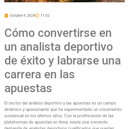
Octubre 9, 2024
11:02
Cómo convertirse en
un analista deportivo
de éxito y labrarse una
carrera en las
apuestas
El sector del análisis deportivo y las apuestas es un campo
dinámico y apasionante que ha experimentado un crecimiento
sustancial en los últimos años. Con la proliferación de las
plataformas de apuestas en línea, existe una creciente
demanda de analistas deportivos cualificados que puedan