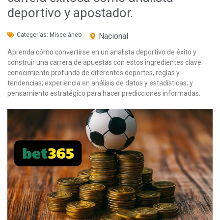
deportivo y apostador.
Categorías:
Misceláneo
Nacional
Aprenda cómo convertirse en un analista deportivo de éxito y
construir una carrera de apuestas con estos ingredientes clave:
conocimiento profundo de diferentes deportes, reglas y
tendencias; experiencia en análisis de datos y estadísticas; y
pensamiento estratégico para hacer predicciones informadas.