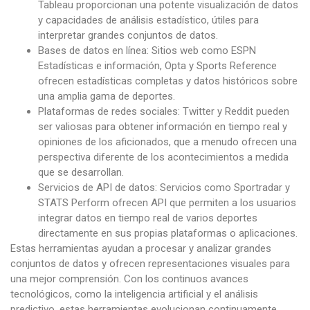
Tableau proporcionan una potente visualización de datos
y capacidades de análisis estadístico, útiles para
interpretar grandes conjuntos de datos.
Bases de datos en línea: Sitios web como ESPN
Estadísticas e información, Opta y Sports Reference
ofrecen estadísticas completas y datos históricos sobre
una amplia gama de deportes.
Plataformas de redes sociales: Twitter y Reddit pueden
ser valiosas para obtener información en tiempo real y
opiniones de los aficionados, que a menudo ofrecen una
perspectiva diferente de los acontecimientos a medida
que se desarrollan.
Servicios de API de datos: Servicios como Sportradar y
STATS Perform ofrecen API que permiten a los usuarios
integrar datos en tiempo real de varios deportes
directamente en sus propias plataformas o aplicaciones.
Estas herramientas ayudan a procesar y analizar grandes
conjuntos de datos y ofrecen representaciones visuales para
una mejor comprensión. Con los continuos avances
tecnológicos, como la inteligencia artificial y el análisis
predictivo, estas herramientas evolucionan continuamente.