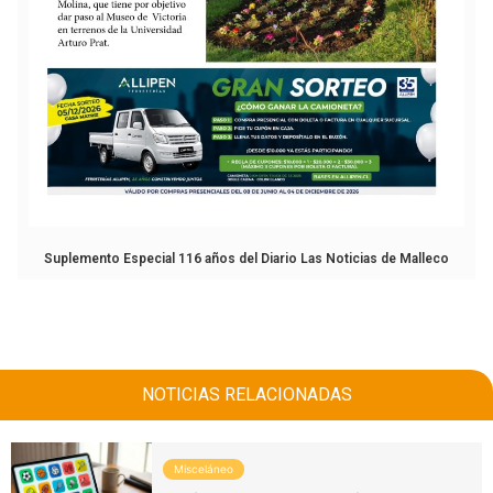
Suplemento Especial 116 años del Diario Las Noticias de Malleco
NOTICIAS RELACIONADAS
Misceláneo