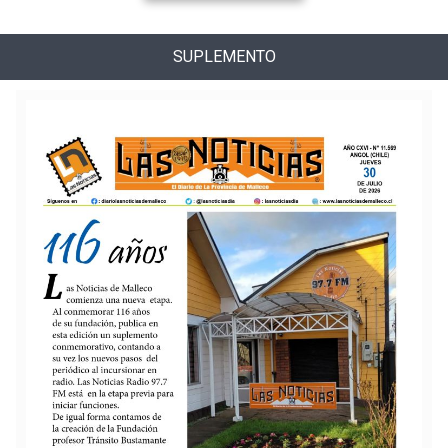
SUPLEMENTO