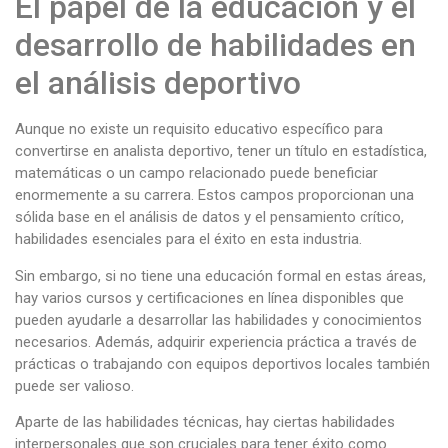
El papel de la educación y el
desarrollo de habilidades en
el análisis deportivo
Aunque no existe un requisito educativo específico para
convertirse en analista deportivo, tener un título en estadística,
matemáticas o un campo relacionado puede beneficiar
enormemente a su carrera. Estos campos proporcionan una
sólida base en el análisis de datos y el pensamiento crítico,
habilidades esenciales para el éxito en esta industria.
Sin embargo, si no tiene una educación formal en estas áreas,
hay varios cursos y certificaciones en línea disponibles que
pueden ayudarle a desarrollar las habilidades y conocimientos
necesarios. Además, adquirir experiencia práctica a través de
prácticas o trabajando con equipos deportivos locales también
puede ser valioso.
Aparte de las habilidades técnicas, hay ciertas habilidades
interpersonales que son cruciales para tener éxito como