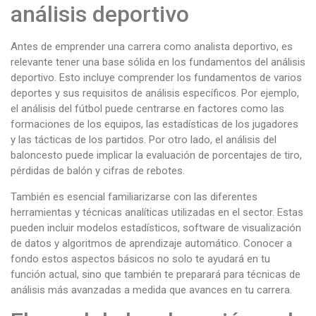
análisis deportivo
Antes de emprender una carrera como analista deportivo, es
relevante tener una base sólida en los fundamentos del análisis
deportivo. Esto incluye comprender los fundamentos de varios
deportes y sus requisitos de análisis específicos. Por ejemplo,
el análisis del fútbol puede centrarse en factores como las
formaciones de los equipos, las estadísticas de los jugadores
y las tácticas de los partidos. Por otro lado, el análisis del
baloncesto puede implicar la evaluación de porcentajes de tiro,
pérdidas de balón y cifras de rebotes.
También es esencial familiarizarse con las diferentes
herramientas y técnicas analíticas utilizadas en el sector. Estas
pueden incluir modelos estadísticos, software de visualización
de datos y algoritmos de aprendizaje automático. Conocer a
fondo estos aspectos básicos no solo te ayudará en tu
función actual, sino que también te preparará para técnicas de
análisis más avanzadas a medida que avances en tu carrera.