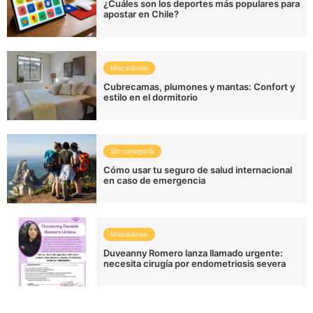
¿Cuáles son los deportes más populares para
apostar en Chile?
Misceláneo
Cubrecamas, plumones y mantas: Confort y
estilo en el dormitorio
Sin categoría
Cómo usar tu seguro de salud internacional
en caso de emergencia
Misceláneo
Duveanny Romero lanza llamado urgente:
necesita cirugía por endometriosis severa