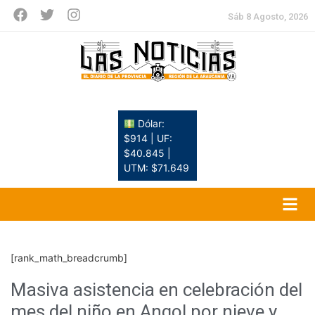
Sáb 8 Agosto, 2026
Dólar:
$914 | UF:
$40.845 |
UTM: $71.649
[rank_math_breadcrumb]
Masiva asistencia en celebración del
mes del niño en Angol por nieve y