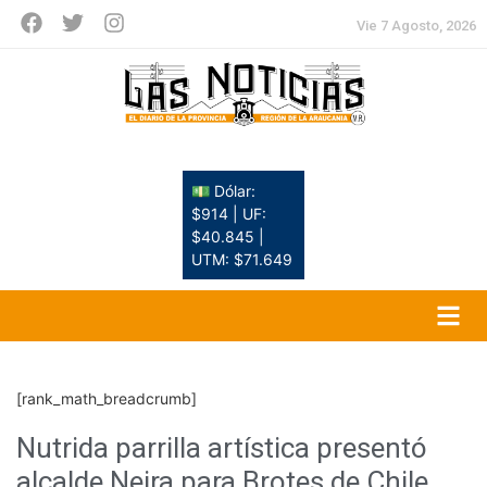
Vie 7 Agosto, 2026
💵 Dólar:
$914 | UF:
$40.845 |
UTM: $71.649
[rank_math_breadcrumb]
Nutrida parrilla artística presentó
alcalde Neira para Brotes de Chile