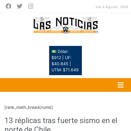
Jue 6 Agosto, 2026
💵 Dólar:
$912 | UF:
$40.845 |
UTM: $71.649
[rank_math_breadcrumb]
13 réplicas tras fuerte sismo en el
norte de Chile