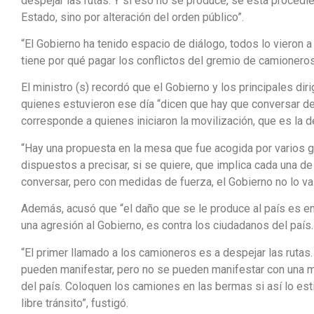
despejar las rutas. Y si eso no se produce, se está procedi
Estado, sino por alteración del orden público”.
“El Gobierno ha tenido espacio de diálogo, todos lo vieron 
tiene por qué pagar los conflictos del gremio de camioneros
El ministro (s) recordó que el Gobierno y los principales di
quienes estuvieron ese día “dicen que hay que conversar de
corresponde a quienes iniciaron la movilización, que es la
“Hay una propuesta en la mesa que fue acogida por varios
dispuestos a precisar, si se quiere, que implica cada una
conversar, pero con medidas de fuerza, el Gobierno no lo va 
Además, acusó que “el daño que se le produce al país es en
una agresión al Gobierno, es contra los ciudadanos del país.
“El primer llamado a los camioneros es a despejar las rut
pueden manifestar, pero no se pueden manifestar con una m
del país. Coloquen los camiones en las bermas si así lo es
libre tránsito”, fustigó.