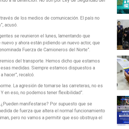
endo a la detención. No son por Ley de Seguridad del
a través de los medios de comunicación. El país no
”, acusó.
rigentes se reunieron el lunes, lamentando que
 nuevo y ahora están pidiendo un nuevo actor, que
 denominada Fuerza de Camioneros del Norte”.
 gremios del transporte. Hemos dicho que estamos
 de esas medidas. Siempre estamos dispuestos a
a hacer”, recalcó.
orme. La agresión de tomarse las carreteras, no es
 Y en eso, no podemos tener flexibilidad”.
as. ¿Pueden manifestarse? Por supuesto que se
edida de fuerza que altera el normal funcionamiento
timan, pero no vamos a permitir que eso obstruya el