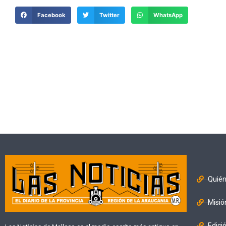
Facebook
Twitter
WhatsApp
Quié
Misió
Edici