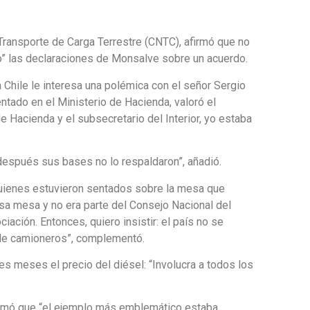
Transporte de Carga Terrestre (CNTC), afirmó que no
so” las declaraciones de Monsalve sobre un acuerdo.
 Chile le interesa una polémica con el señor Sergio
ntado en el Ministerio de Hacienda, valoró el
de Hacienda y el subsecretario del Interior, yo estaba
después sus bases no lo respaldaron”, añadió.
 quienes estuvieron sentados sobre la mesa que
esa mesa y no era parte del Consejo Nacional del
iación. Entonces, quiero insistir: el país no se
o de camioneros”, complementó.
s meses el precio del diésel: “Involucra a todos los
irmó que “el ejemplo más emblemático estaba