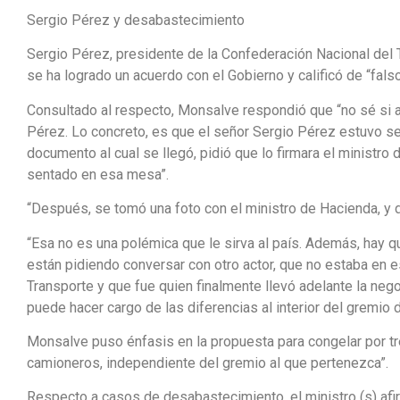
Sergio Pérez y desabastecimiento
Sergio Pérez, presidente de la Confederación Nacional del 
se ha logrado un acuerdo con el Gobierno y calificó de “fal
Consultado al respecto, Monsalve respondió que “no sé si a
Pérez. Lo concreto, es que el señor Sergio Pérez estuvo se
documento al cual se llegó, pidió que lo firmara el ministro 
sentado en esa mesa”.
“Después, se tomó una foto con el ministro de Hacienda, y 
“Esa no es una polémica que le sirva al país. Además, hay
están pidiendo conversar con otro actor, que no estaba en 
Transporte y que fue quien finalmente llevó adelante la negoc
puede hacer cargo de las diferencias al interior del gremi
Monsalve puso énfasis en la propuesta para congelar por tre
camioneros, independiente del gremio al que pertenezca”.
Respecto a casos de desabastecimiento, el ministro (s) af