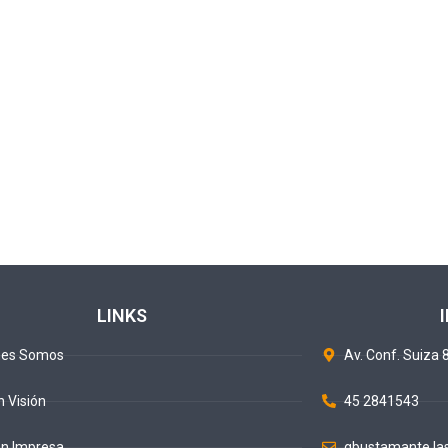
LINKS
nes Somos
Av. Conf. Suiza 8
n Visión
45 2841543
ón Impresa
gbustamante.la