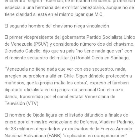
encuentra “segura”. Además, se le estaría brindando protección
especial a una hermana del exmilitar venezolano, aunque no se
tiene claridad si está en el mismo lugar que M.C.
El segundo hombre del chavismo niega vinculación
El primer vicepresidente del gobernante Partido Socialista Unido
de Venezuela (PSUV) y considerado número dos del chavismo,
Diosdado Cabello, dijo que su país “no tiene nada que ver” con
el reciente secuestro del militar (r) Ronald Ojeda en Santiago.
“Venezuela no tiene nada que ver con ese secuestro, nada,
arreglen su problema allá en Chile. Sigan dándole protección a
mafiosos, que la propia mafia les cobra”, expresó el también
diputado oficialista en su programa semanal Con el mazo
dando, transmitido por el canal estatal Venezolana de
Televisión (VTV).
El nombre de Ojeda figura en el listado difundido a finales de
enero por el ministro venezolano de Defensa, Vladimir Padrino,
de 33 militares degradados y expulsados de la Fuerza Armada
Nacional Bolivariana (FANB) “implicados en conspiraciones”