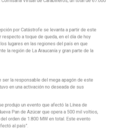
 Comisaría Virtual de Carabineros, un total de 67.000
epción por Catástrofe se levanta a partir de este
 respecto a toque de queda, en el día de hoy
los lugares en las regiones del país en que
 la región de La Araucanía y gran parte de la
e ser la responsable del mega apagón de este
stuvo en una activación no deseada de sus
 se produjo un evento que afectó la Línea de
 Nueva Pan de Azúcar que opera a 500 mil voltios,
 del orden de 1.800 MW en total. Este evento
fectó al país”.