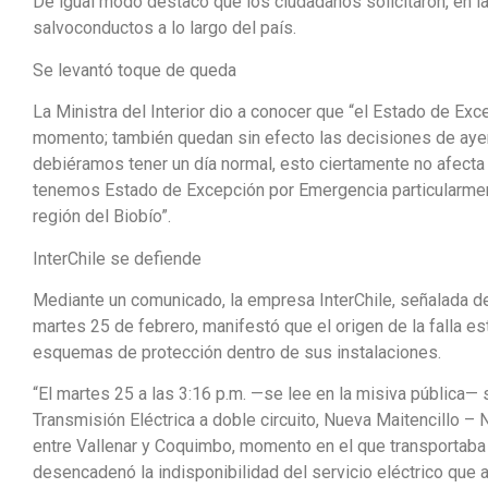
De igual modo destacó que los ciudadanos solicitaron, en la
salvoconductos a lo largo del país.
Se levantó toque de queda
La Ministra del Interior dio a conocer que “el Estado de Exc
momento; también quedan sin efecto las decisiones de ayer
debiéramos tener un día normal, esto ciertamente no afecta 
tenemos Estado de Excepción por Emergencia particularmente
región del Biobío”.
InterChile se defiende
Mediante un comunicado, la empresa InterChile, señalada d
martes 25 de febrero, manifestó que el origen de la falla e
esquemas de protección dentro de sus instalaciones.
“El martes 25 a las 3:16 p.m. —se lee en la misiva pública—
Transmisión Eléctrica a doble circuito, Nueva Maitencillo –
entre Vallenar y Coquimbo, momento en el que transportaba
desencadenó la indisponibilidad del servicio eléctrico que a