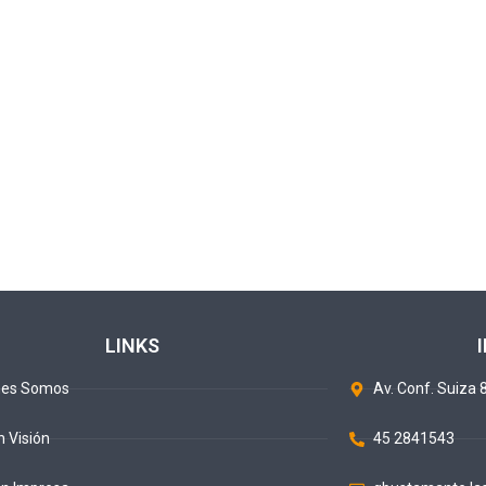
LINKS
nes Somos
Av. Conf. Suiza 8
n Visión
45 2841543