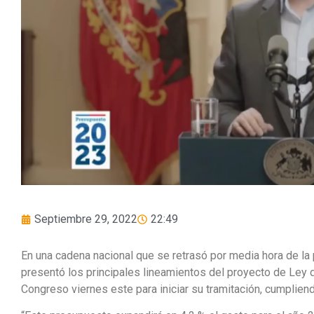
Septiembre 29, 2022
22:49
En una cadena nacional que se retrasó por media hora de la p
presentó los principales lineamientos del proyecto de Ley 
Congreso viernes este para iniciar su tramitación, cumpliend