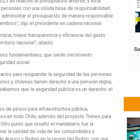
023 en relación al presupuesto anterior, y está
 personas con una sólida base de responsabilidad
n administrar el presupuesto de manera responsable
mbros”, dijo el presidente en cadena nacional.
cia, mayor transparencia y eficiencia del gasto
ritorio nacional”, añadió.
Su
lares fundamentales, que serán crecimiento
uridad social.
rios para resguardar la seguridad de las personas.
enos y chilenas tienen derecho a una pensión digna,
 sabemos que la seguridad pública es un derecho: el
es de pesos para infraestructura pública,
tos en todo Chile, además del proyecto Trenes para
 Otro punto que resaltó el mandatario fue la
orar la calidad de vida de las comunidades y
de Arauco y Biobío en la región del Biobío, con una