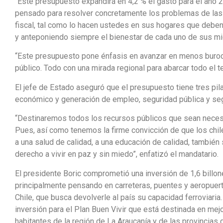
“Este presupuesto expandirá en 4,2 % el gasto para el año 2
pensado para resolver concretamente los problemas de las
fiscal, tal como lo hacen ustedes en sus hogares que debe
y anteponiendo siempre el bienestar de cada uno de sus mie
“Este presupuesto pone énfasis en avanzar en menos burocra
público. Todo con una mirada regional para abarcar todo el ter
El jefe de Estado aseguró que el presupuesto tiene tres pi
económico y generación de empleo, seguridad pública y seg
“Destinaremos todos los recursos públicos que sean necesa
Pues, así como tenemos la firme convicción de que los chil
a una salud de calidad, a una educación de calidad, también
derecho a vivir en paz y sin miedo”, enfatizó el mandatario.
El presidente Boric comprometió una inversión de 1,6 billon
principalmente pensando en carreteras, puentes y aeropuer
Chile, que busca devolverle al país su capacidad ferroviaria.
inversión para el Plan Buen Vivir que está destinada en mej
habitantes de la región de La Araucanía y de las provincias 