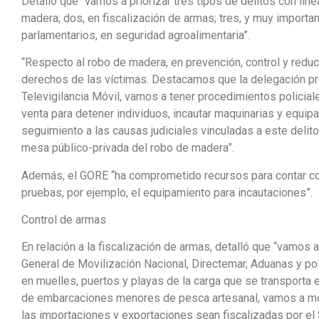
Detalló que “vamos a priorizar tres tipos de delitos con lín
madera; dos, en fiscalización de armas; tres, y muy importa
parlamentarios, en seguridad agroalimentaria”.
“Respecto al robo de madera, en prevención, control y redu
derechos de las víctimas. Destacamos que la delegación pr
Televigilancia Móvil, vamos a tener procedimientos policia
venta para detener individuos, incautar maquinarias y equip
seguimiento a las causas judiciales vinculadas a este delit
mesa público-privada del robo de madera”.
Además, el GORE “ha comprometido recursos para contar co
pruebas, por ejemplo, el equipamiento para incautaciones”.
Control de armas
En relación a la fiscalización de armas, detalló que “vamos a
General de Movilización Nacional, Directemar, Aduanas y pol
en muelles, puertos y playas de la carga que se transporta 
de embarcaciones menores de pesca artesanal, vamos a mod
las importaciones y exportaciones sean fiscalizadas por el