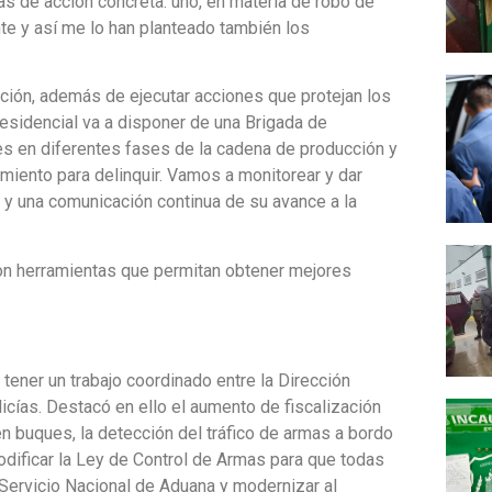
eas de acción concreta: uno, en materia de robo de
nte y así me lo han planteado también los
cción, además de ejecutar acciones que protejan los
esidencial va a disponer de una Brigada de
les en diferentes fases de la cadena de producción y
amiento para delinquir. Vamos a monitorear y dar
o y una comunicación continua de su avance a la
n herramientas que permitan obtener mejores
 tener un trabajo coordinado entre la Dirección
icías. Destacó en ello el aumento de fiscalización
en buques, la detección del tráfico de armas a bordo
ificar la Ley de Control de Armas para que todas
 Servicio Nacional de Aduana y modernizar al