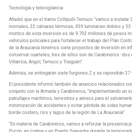
Tecnología y televigilancia
Añadió que en el tramo Collipulli-Temuco “vamos a instala
normales, 22 cámaras térmicas, 439 luminarias dobles y 53 
montos de esta inversión es de 9.702 millones de pesos más
vehículos policiales para fortalecer el trabajo del Plan Cont
de la Araucanía tenemos siete proyectos de inversión en inf
conservar cuarteles, tres de ellos son de Carabineros -dos e
Villarrica, Angol, Temuco y Traiguén”.
Además, se entregarán siete furgones Z y se repondrán 37 
El presidente informó también de anuncios relacionados con
conjunto con la Armada y Carabineros, “implementando un sis
patrullajes marítimos, terrestres y aéreos para el salvament
minimización de accidentes y evitar pérdida de vidas human
borde costero, ríos y lagos de la región de La Araucanía”.
“En materia de Carabineros, vamos a reforzar la presencia pol
Pucón, en Icalma y en Puerto Saavedra durante la temporad