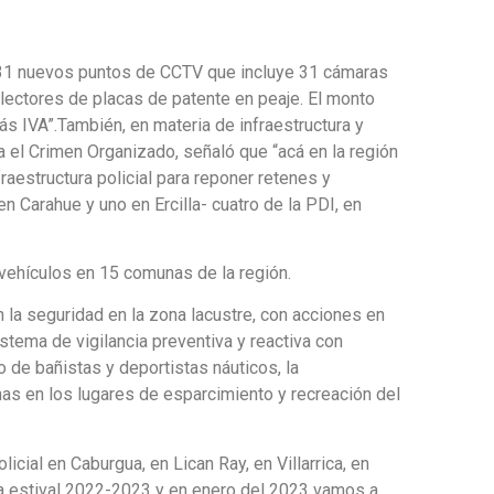
r 31 nuevos puntos de CCTV que incluye 31 cámaras
lectores de placas de patente en peaje. El monto
 IVA”.También, en materia de infraestructura y
ra el Crimen Organizado, señaló que “acá en la región
raestructura policial para reponer retenes y
n Carahue y uno en Ercilla- cuatro de la PDI, en
vehículos en 15 comunas de la región.
 la seguridad en la zona lacustre, con acciones en
tema de vigilancia preventiva y reactiva con
o de bañistas y deportistas náuticos, la
as en los lugares de esparcimiento y recreación del
icial en Caburgua, en Lican Ray, en Villarrica, en
a estival 2022-2023 y en enero del 2023 vamos a