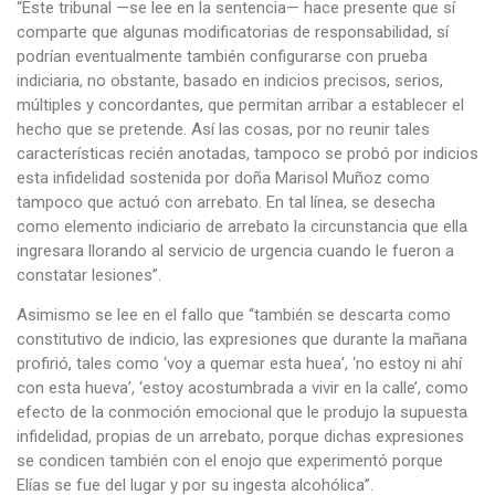
“Este tribunal —se lee en la sentencia— hace presente que sí
comparte que algunas modificatorias de responsabilidad, sí
podrían eventualmente también configurarse con prueba
indiciaria, no obstante, basado en indicios precisos, serios,
múltiples y concordantes, que permitan arribar a establecer el
hecho que se pretende. Así las cosas, por no reunir tales
características recién anotadas, tampoco se probó por indicios
esta infidelidad sostenida por doña Marisol Muñoz como
tampoco que actuó con arrebato. En tal línea, se desecha
como elemento indiciario de arrebato la circunstancia que ella
ingresara llorando al servicio de urgencia cuando le fueron a
constatar lesiones”.
Asimismo se lee en el fallo que “también se descarta como
constitutivo de indicio, las expresiones que durante la mañana
profirió, tales como ‘voy a quemar esta huea’, ‘no estoy ni ahí
con esta hueva’, ‘estoy acostumbrada a vivir en la calle’, como
efecto de la conmoción emocional que le produjo la supuesta
infidelidad, propias de un arrebato, porque dichas expresiones
se condicen también con el enojo que experimentó porque
Elías se fue del lugar y por su ingesta alcohólica”.