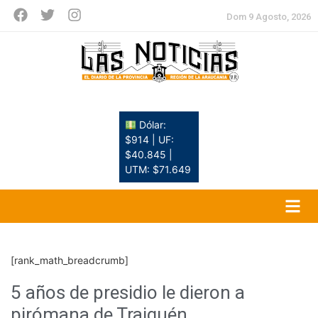
Dom 9 Agosto, 2026
Dólar:
$914 | UF:
$40.845 |
UTM: $71.649
[rank_math_breadcrumb]
5 años de presidio le dieron a
pirómana de Traiguén