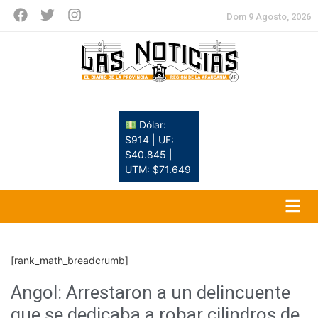
Dom 9 Agosto, 2026
Dólar:
$914 | UF:
$40.845 |
UTM: $71.649
[rank_math_breadcrumb]
Angol: Arrestaron a un delincuente
que se dedicaba a robar cilindros de