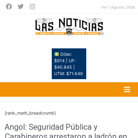
Vie 7 Agosto, 2026
Dólar:
$914 | UF:
$40.845 |
UTM: $71.649
[rank_math_breadcrumb]
Angol: Seguridad Pública y
Carabineros arrestaron a ladrón en