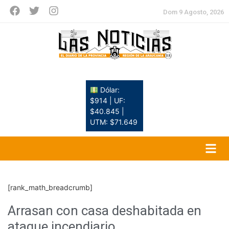
Dom 9 Agosto, 2026
Dólar:
$914 | UF:
$40.845 |
UTM: $71.649
[rank_math_breadcrumb]
Arrasan con casa deshabitada en
ataque incendiario