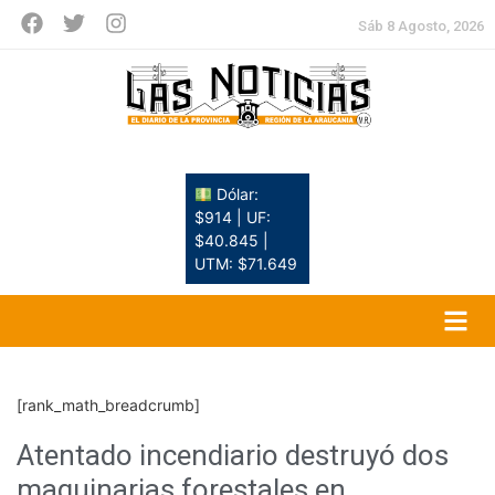
Sáb 8 Agosto, 2026
Dólar:
$914 | UF:
$40.845 |
UTM: $71.649
[rank_math_breadcrumb]
Atentado incendiario destruyó dos
maquinarias forestales en