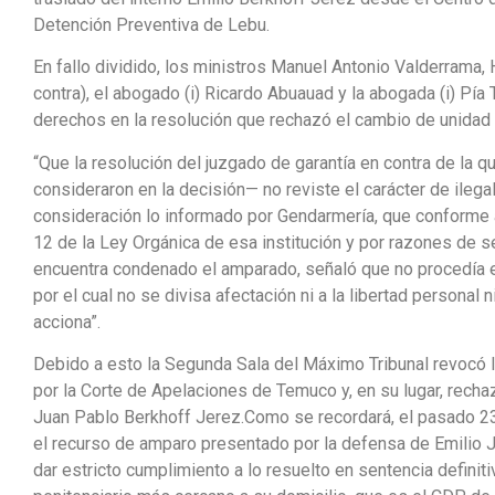
Detención Preventiva de Lebu.
En fallo dividido, los ministros Manuel Antonio Valderrama, 
contra), el abogado (i) Ricardo Abuauad y la abogada (i) Pía 
derechos en la resolución que rechazó el cambio de unidad
“Que la resolución del juzgado de garantía en contra de la q
consideraron en la decisión— no reviste el carácter de ilega
consideración lo informado por Gendarmería, que conforme a 
12 de la Ley Orgánica de esa institución y por razones de s
encuentra condenado el amparado, señaló que no procedía e
por el cual no se divisa afectación ni a la libertad personal 
acciona”.
Debido a esto la Segunda Sala del Máximo Tribunal revocó l
por la Corte de Apelaciones de Temuco y, en su lugar, rech
Juan Pablo Berkhoff Jerez.Como se recordará, el pasado 23
el recurso de amparo presentado por la defensa de Emilio 
dar estricto cumplimiento a lo resuelto en sentencia definit