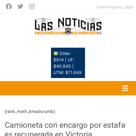
Dom 9 Agosto, 2026
Dólar:
$914 | UF:
$40.845 |
UTM: $71.649
[rank_math_breadcrumb]
Camioneta con encargo por estafa
es recuperada en Victoria