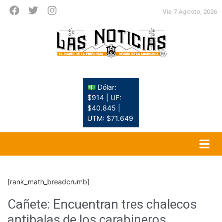
Vie 7 Agosto, 2026
💵 Dólar:
$914 | UF:
$40.845 |
UTM: $71.649
[rank_math_breadcrumb]
Cañete: Encuentran tres chalecos
antibalas de los carabineros