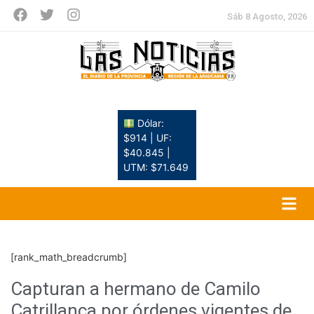
Sáb 8 Agosto, 2026
Dólar:
$914 | UF:
$40.845 |
UTM: $71.649
[rank_math_breadcrumb]
Capturan a hermano de Camilo
Catrillanca por órdenes vigentes de