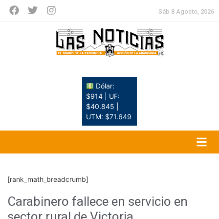
Sáb 8 Agosto, 2026
Dólar:
$914 | UF:
$40.845 |
UTM: $71.649
[rank_math_breadcrumb]
Carabinero fallece en servicio en
sector rural de Victoria